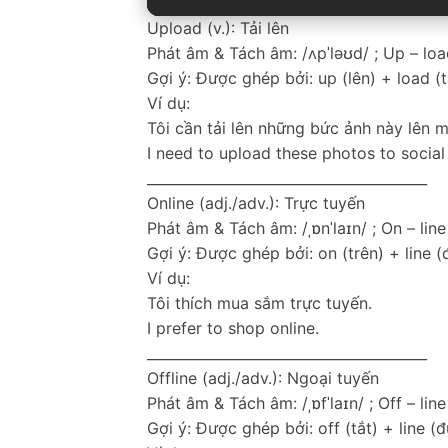
Upload (v.): Tải lên
Phát âm & Tách âm: /ʌpˈləʊd/ ; Up – loa
Gợi ý: Được ghép bởi: up (lên) + load (t
Ví dụ:
Tôi cần tải lên những bức ảnh này lên m
I need to upload these photos to social
________________________________________
Online (adj./adv.): Trực tuyến
Phát âm & Tách âm: /ˌɒnˈlaɪn/ ; On – line
Gợi ý: Được ghép bởi: on (trên) + line 
Ví dụ:
Tôi thích mua sắm trực tuyến.
I prefer to shop online.
________________________________________
Offline (adj./adv.): Ngoại tuyến
Phát âm & Tách âm: /ˌɒfˈlaɪn/ ; Off – line
Gợi ý: Được ghép bởi: off (tắt) + line (