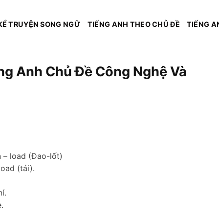
KỂ TRUYỆN SONG NGỮ
TIẾNG ANH THEO CHỦ ĐỀ
TIẾNG A
ếng Anh Chủ Đề Công Nghệ Và
 – load (Đao-lốt)
oad (tải).
í.
.