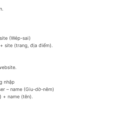
n.
site (Wép-sai)
 site (trang, địa điểm).
.
ebsite.
ng nhập
 ser – name (Giu-dờ-nêm)
) + name (tên).