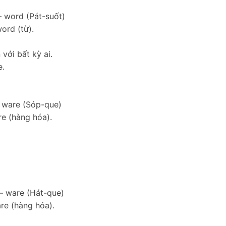
– word (Pát-suốt)
ord (từ).
với bất kỳ ai.
e.
– ware (Sóp-que)
re (hàng hóa).
 – ware (Hát-que)
re (hàng hóa).