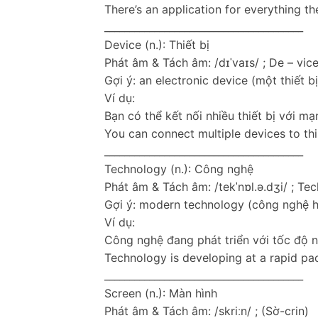
There’s an application for everything th
________________________________________
Device (n.): Thiết bị
Phát âm & Tách âm: /dɪˈvaɪs/ ; De – vice
Gợi ý: an electronic device (một thiết bị
Ví dụ:
Bạn có thể kết nối nhiều thiết bị với mạ
You can connect multiple devices to thi
________________________________________
Technology (n.): Công nghệ
Phát âm & Tách âm: /tekˈnɒl.ə.dʒi/ ; Tec
Gợi ý: modern technology (công nghệ hi
Ví dụ:
Công nghệ đang phát triển với tốc độ 
Technology is developing at a rapid pa
________________________________________
Screen (n.): Màn hình
Phát âm & Tách âm: /skriːn/ ; (Sờ-crin)