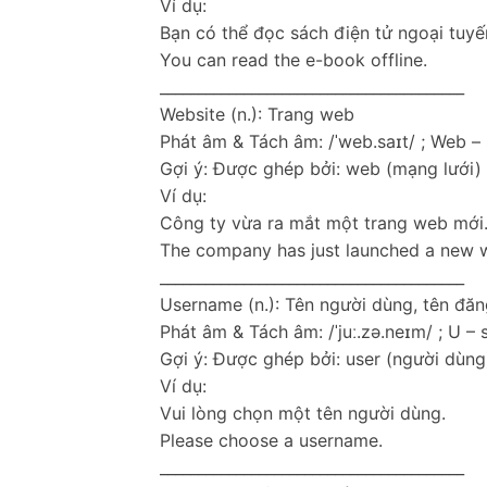
Ví dụ:
Bạn có thể đọc sách điện tử ngoại tuyế
You can read the e-book offline.
________________________________________
Website (n.): Trang web
Phát âm & Tách âm: /ˈweb.saɪt/ ; Web – 
Gợi ý: Được ghép bởi: web (mạng lưới) +
Ví dụ:
Công ty vừa ra mắt một trang web mới
The company has just launched a new w
________________________________________
Username (n.): Tên người dùng, tên đă
Phát âm & Tách âm: /ˈjuː.zə.neɪm/ ; U –
Gợi ý: Được ghép bởi: user (người dùng
Ví dụ:
Vui lòng chọn một tên người dùng.
Please choose a username.
________________________________________