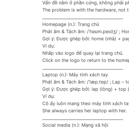
Vấn đề nằm ở phần cứng, không phải 
The problem is with the hardware, not 
________________________________________
Homepage (n.): Trang chủ
Phát âm & Tách âm: /ˈhəʊm.peɪdʒ/ ; H
Gợi ý: Được ghép bởi: home (nhà) + pag
Ví dụ:
Nhấp vào logo để quay lại trang chủ.
Click on the logo to return to the hom
________________________________________
Laptop (n.): Máy tính xách tay
Phát âm & Tách âm: /ˈlæp.tɒp/ ; Lap – t
Gợi ý: Được ghép bởi: lap (lòng) + top (
Ví dụ:
Cô ấy luôn mang theo máy tính xách ta
She always carries her laptop with her.
________________________________________
Social media (n.): Mạng xã hội