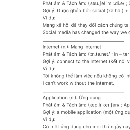
Phát âm & Tách âm: /ˌsəʊ.ʃəl ˈmiː.di.ə/ ;
Gợi ý: Được ghép bởi: social (xã hội) +
Ví dụ:
Mạng xã hội đã thay đổi cách chúng ta 
Social media has changed the way we 
________________________________________
Internet (n.): Mạng Internet
Phát âm & Tách âm: /ˈɪn.tə.net/ ; In – ter
Gợi ý: connect to the Internet (kết nối vớ
Ví dụ:
Tôi không thể làm việc nếu không có Int
I can’t work without the Internet.
________________________________________
Application (n.): Ứng dụng
Phát âm & Tách âm: /ˌæp.lɪˈkeɪ.ʃən/ ; Ap 
Gợi ý: a mobile application (một ứng dụ
Ví dụ:
Có một ứng dụng cho mọi thứ ngày nay