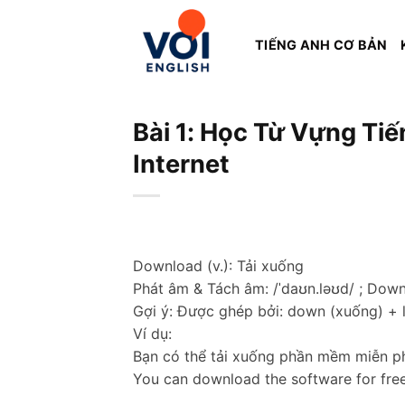
Skip
to
TIẾNG ANH CƠ BẢN
content
Bài 1: Học Từ Vựng Ti
Internet
Download (v.): Tải xuống
Phát âm & Tách âm: /ˈdaʊn.ləʊd/ ; Down
Gợi ý: Được ghép bởi: down (xuống) + l
Ví dụ:
Bạn có thể tải xuống phần mềm miễn ph
You can download the software for free
________________________________________