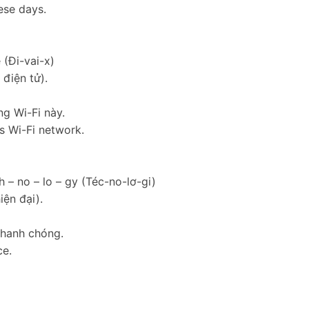
ese days.
 (Đi-vai-x)
 điện tử).
ng Wi-Fi này.
s Wi-Fi network.
h – no – lo – gy (Téc-no-lơ-gi)
ện đại).
nhanh chóng.
ce.