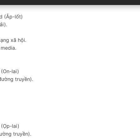
d (Ắp-lốt)
ải).
ạng xã hội.
 media.
 (On-lai)
(đường truyền).
 (Ọp-lai)
đường truyền).