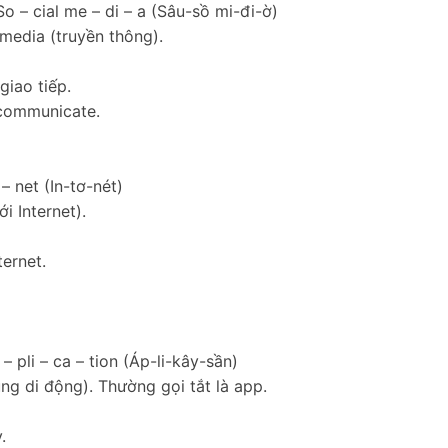
 So – cial me – di – a (Sâu-sồ mi-đi-ờ)
 media (truyền thông).
giao tiếp.
communicate.
 – net (In-tơ-nét)
i Internet).
ernet.
– pli – ca – tion (Áp-li-kây-sần)
ng di động). Thường gọi tắt là app.
.