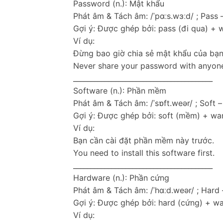
Password (n.): Mật khẩu
Phát âm & Tách âm: /ˈpɑːs.wɜːd/ ; Pass 
Gợi ý: Được ghép bởi: pass (đi qua) + w
Ví dụ:
Đừng bao giờ chia sẻ mật khẩu của bạn 
Never share your password with anyon
________________________________________
Software (n.): Phần mềm
Phát âm & Tách âm: /ˈsɒft.weər/ ; Soft 
Gợi ý: Được ghép bởi: soft (mềm) + wa
Ví dụ:
Bạn cần cài đặt phần mềm này trước.
You need to install this software first.
________________________________________
Hardware (n.): Phần cứng
Phát âm & Tách âm: /ˈhɑːd.weər/ ; Hard
Gợi ý: Được ghép bởi: hard (cứng) + wa
Ví dụ: