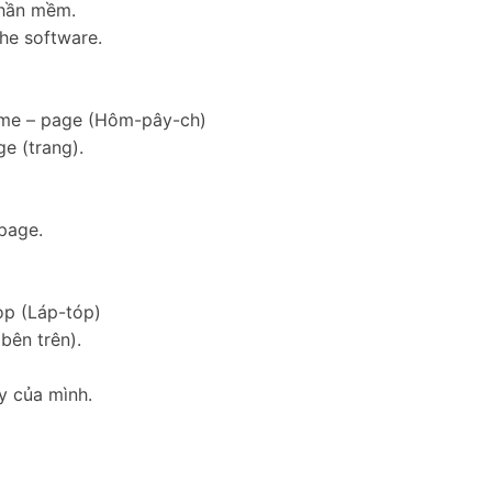
phần mềm.
the software.
ome – page (Hôm-pây-ch)
e (trang).
epage.
op (Láp-tóp)
bên trên).
y của mình.