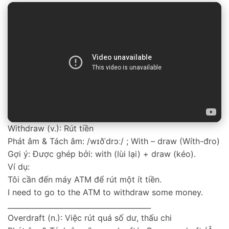
Withdraw (v.): Rút tiền
Phát âm & Tách âm: /wɪðˈdrɔː/ ; With – draw (Wíth-đro)
Gợi ý: Được ghép bởi: with (lùi lại) + draw (kéo).
Ví dụ:
Tôi cần đến máy ATM để rút một ít tiền.
I need to go to the ATM to withdraw some money.
________________________________________
Overdraft (n.): Việc rút quá số dư, thấu chi