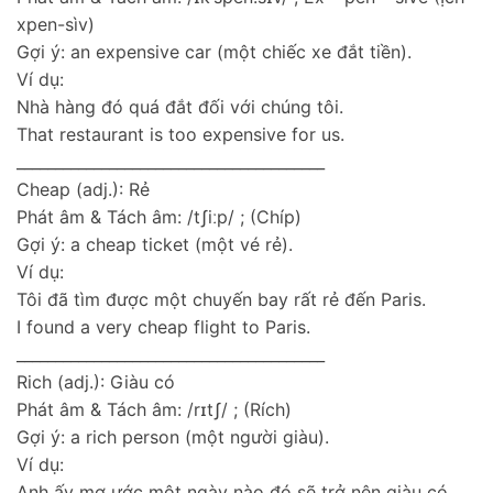
xpen-sìv)
Gợi ý: an expensive car (một chiếc xe đắt tiền).
Ví dụ:
Nhà hàng đó quá đắt đối với chúng tôi.
That restaurant is too expensive for us.
________________________________________
Cheap (adj.): Rẻ
Phát âm & Tách âm: /tʃiːp/ ; (Chíp)
Gợi ý: a cheap ticket (một vé rẻ).
Ví dụ:
Tôi đã tìm được một chuyến bay rất rẻ đến Paris.
I found a very cheap flight to Paris.
________________________________________
Rich (adj.): Giàu có
Phát âm & Tách âm: /rɪtʃ/ ; (Rích)
Gợi ý: a rich person (một người giàu).
Ví dụ:
Anh ấy mơ ước một ngày nào đó sẽ trở nên giàu có.