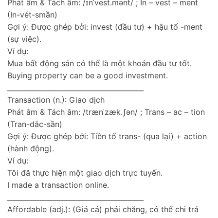
Phát âm & Tách âm: /ɪnˈvest.mənt/ ; In – vest – ment
(In-vét-smần)
Gợi ý: Được ghép bởi: invest (đầu tư) + hậu tố -ment
(sự việc).
Ví dụ:
Mua bất động sản có thể là một khoản đầu tư tốt.
Buying property can be a good investment.
________________________________________
Transaction (n.): Giao dịch
Phát âm & Tách âm: /trænˈzæk.ʃən/ ; Trans – ac – tion
(Tran-dắc-sần)
Gợi ý: Được ghép bởi: Tiền tố trans- (qua lại) + action
(hành động).
Ví dụ:
Tôi đã thực hiện một giao dịch trực tuyến.
I made a transaction online.
________________________________________
Affordable (adj.): (Giá cả) phải chăng, có thể chi trả