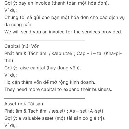
Gợi ý: pay an invoice (thanh toán một hóa đơn).
Ví dụ:
Chúng tôi sẽ gửi cho bạn một hóa đơn cho các dịch vụ
đã cung cấp.
We will send you an invoice for the services provided.
________________________________________
Capital (n.): Vốn
Phát âm & Tách âm: /ˈkæp.ɪ.təl/ ; Cap – i – tal (Kha-pi-
thồ)
Gợi ý: raise capital (huy động vốn).
Ví dụ:
Họ cần thêm vốn để mở rộng kinh doanh.
They need more capital to expand their business.
________________________________________
Asset (n.): Tài sản
Phát âm & Tách âm: /ˈæs.et/ ; As – set (A-sẹt)
Gợi ý: a valuable asset (một tài sản có giá trị).
Ví dụ: