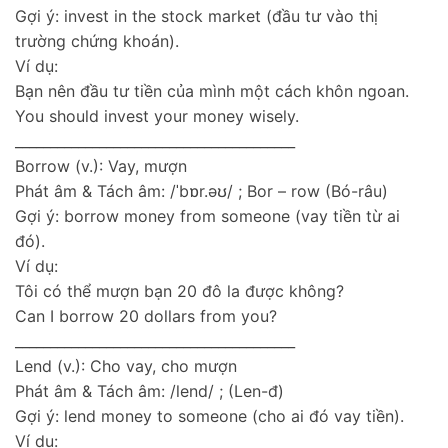
Gợi ý: invest in the stock market (đầu tư vào thị
trường chứng khoán).
Ví dụ:
Bạn nên đầu tư tiền của mình một cách khôn ngoan.
You should invest your money wisely.
________________________________________
Borrow (v.): Vay, mượn
Phát âm & Tách âm: /ˈbɒr.əʊ/ ; Bor – row (Bó-râu)
Gợi ý: borrow money from someone (vay tiền từ ai
đó).
Ví dụ:
Tôi có thể mượn bạn 20 đô la được không?
Can I borrow 20 dollars from you?
________________________________________
Lend (v.): Cho vay, cho mượn
Phát âm & Tách âm: /lend/ ; (Len-đ)
Gợi ý: lend money to someone (cho ai đó vay tiền).
Ví dụ: