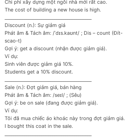
Chi phí xây dựng một ngôi nhà mới rất cao.
The cost of building a new house is high.
________________________________________
Discount (n.): Sự giảm giá
Phát âm & Tách âm: /ˈdɪs.kaʊnt/ ; Dis – count (Đít-
scao-t)
Gợi ý: get a discount (nhận được giảm giá).
Ví dụ:
Sinh viên được giảm giá 10%.
Students get a 10% discount.
________________________________________
Sale (n.): Đợt giảm giá, bán hàng
Phát âm & Tách âm: /seɪl/ ; (Sêu)
Gợi ý: be on sale (đang được giảm giá).
Ví dụ:
Tôi đã mua chiếc áo khoác này trong đợt giảm giá.
I bought this coat in the sale.
________________________________________