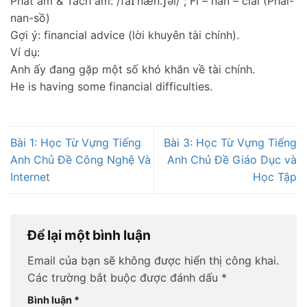
Phát âm & Tách âm: /faɪˈnæn.ʃəl/ ; Fi – nan – cial (Phai-
nan-sồ)
Gợi ý: financial advice (lời khuyên tài chính).
Ví dụ:
Anh ấy đang gặp một số khó khăn về tài chính.
He is having some financial difficulties.
Bài 1: Học Từ Vựng Tiếng
Bài 3: Học Từ Vựng Tiếng
Anh Chủ Đề Công Nghệ Và
Anh Chủ Đề Giáo Dục và
Internet
Học Tập
Để lại một bình luận
Email của bạn sẽ không được hiển thị công khai.
Các trường bắt buộc được đánh dấu
*
Bình luận
*