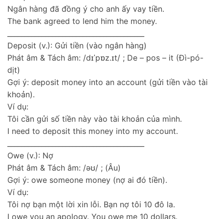
Ngân hàng đã đồng ý cho anh ấy vay tiền.
The bank agreed to lend him the money.
________________________________________
Deposit (v.): Gửi tiền (vào ngân hàng)
Phát âm & Tách âm: /dɪˈpɒz.ɪt/ ; De – pos – it (Đì-pó-
dịt)
Gợi ý: deposit money into an account (gửi tiền vào tài
khoản).
Ví dụ:
Tôi cần gửi số tiền này vào tài khoản của mình.
I need to deposit this money into my account.
________________________________________
Owe (v.): Nợ
Phát âm & Tách âm: /əʊ/ ; (Âu)
Gợi ý: owe someone money (nợ ai đó tiền).
Ví dụ:
Tôi nợ bạn một lời xin lỗi. Bạn nợ tôi 10 đô la.
I owe you an apology. You owe me 10 dollars.