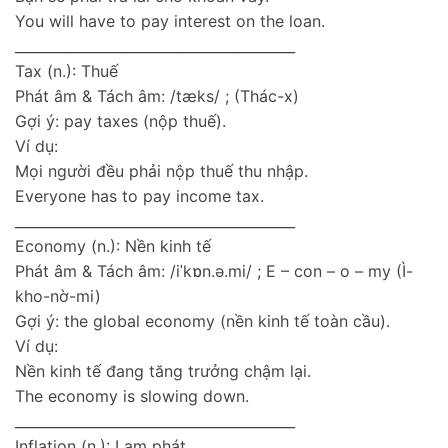
You will have to pay interest on the loan.
________________________________________
Tax (n.): Thuế
Phát âm & Tách âm: /tæks/ ; (Thác-x)
Gợi ý: pay taxes (nộp thuế).
Ví dụ:
Mọi người đều phải nộp thuế thu nhập.
Everyone has to pay income tax.
________________________________________
Economy (n.): Nền kinh tế
Phát âm & Tách âm: /iˈkɒn.ə.mi/ ; E – con – o – my (Ì-
kho-nờ-mi)
Gợi ý: the global economy (nền kinh tế toàn cầu).
Ví dụ:
Nền kinh tế đang tăng trưởng chậm lại.
The economy is slowing down.
________________________________________
Inflation (n.): Lạm phát