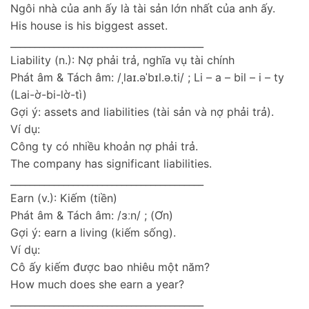
Ngôi nhà của anh ấy là tài sản lớn nhất của anh ấy.
His house is his biggest asset.
________________________________________
Liability (n.): Nợ phải trả, nghĩa vụ tài chính
Phát âm & Tách âm: /ˌlaɪ.əˈbɪl.ə.ti/ ; Li – a – bil – i – ty
(Lai-ờ-bi-lờ-tì)
Gợi ý: assets and liabilities (tài sản và nợ phải trả).
Ví dụ:
Công ty có nhiều khoản nợ phải trả.
The company has significant liabilities.
________________________________________
Earn (v.): Kiếm (tiền)
Phát âm & Tách âm: /ɜːn/ ; (Ơn)
Gợi ý: earn a living (kiếm sống).
Ví dụ:
Cô ấy kiếm được bao nhiêu một năm?
How much does she earn a year?
________________________________________