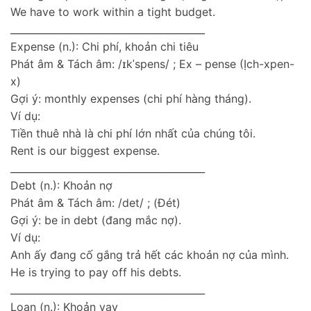
We have to work within a tight budget.
________________________________________
Expense (n.): Chi phí, khoản chi tiêu
Phát âm & Tách âm: /ɪkˈspens/ ; Ex – pense (Ịch-xpen-
x)
Gợi ý: monthly expenses (chi phí hàng tháng).
Ví dụ:
Tiền thuê nhà là chi phí lớn nhất của chúng tôi.
Rent is our biggest expense.
________________________________________
Debt (n.): Khoản nợ
Phát âm & Tách âm: /det/ ; (Đét)
Gợi ý: be in debt (đang mắc nợ).
Ví dụ:
Anh ấy đang cố gắng trả hết các khoản nợ của mình.
He is trying to pay off his debts.
________________________________________
Loan (n.): Khoản vay