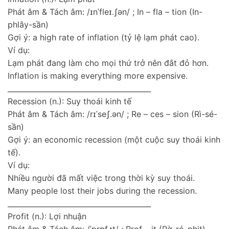
Phát âm & Tách âm: /ɪnˈfleɪ.ʃən/ ; In – fla – tion (In-
phlây-sần)
Gợi ý: a high rate of inflation (tỷ lệ lạm phát cao).
Ví dụ:
Lạm phát đang làm cho mọi thứ trở nên đắt đỏ hơn.
Inflation is making everything more expensive.
________________________________________
Recession (n.): Suy thoái kinh tế
Phát âm & Tách âm: /rɪˈseʃ.ən/ ; Re – ces – sion (Rì-sé-
sần)
Gợi ý: an economic recession (một cuộc suy thoái kinh
tế).
Ví dụ:
Nhiều người đã mất việc trong thời kỳ suy thoái.
Many people lost their jobs during the recession.
________________________________________
Profit (n.): Lợi nhuận
Phát âm & Tách âm: /ˈprɒf.ɪt/ ; Prof – it (Pờ-ró-phịt)