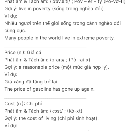
Phát âm & Tách âm: /ˈpɒv.ə.ti/ ; Pov – er – ty (Pó-vơ-tì)
Gợi ý: live in poverty (sống trong nghèo đói).
Ví dụ:
Nhiều người trên thế giới sống trong cảnh nghèo đói
cùng cực.
Many people in the world live in extreme poverty.
________________________________________
Price (n.): Giá cả
Phát âm & Tách âm: /praɪs/ ; (Pờ-rai-x)
Gợi ý: a reasonable price (một mức giá hợp lý).
Ví dụ:
Giá xăng đã tăng trở lại.
The price of gasoline has gone up again.
________________________________________
Cost (n.): Chi phí
Phát âm & Tách âm: /kɒst/ ; (Kó-xt)
Gợi ý: the cost of living (chi phí sinh hoạt).
Ví dụ: