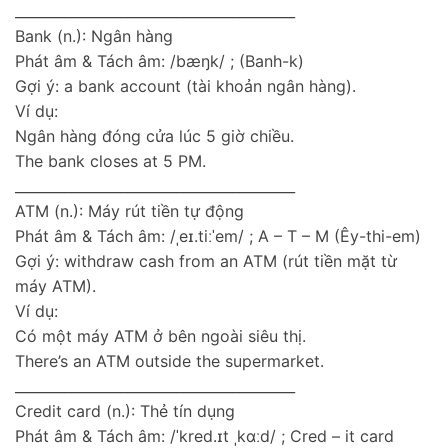
________________________________________
Bank (n.): Ngân hàng
Phát âm & Tách âm: /bæŋk/ ; (Banh-k)
Gợi ý: a bank account (tài khoản ngân hàng).
Ví dụ:
Ngân hàng đóng cửa lúc 5 giờ chiều.
The bank closes at 5 PM.
________________________________________
ATM (n.): Máy rút tiền tự động
Phát âm & Tách âm: /ˌeɪ.tiːˈem/ ; A – T – M (Êy-thi-em)
Gợi ý: withdraw cash from an ATM (rút tiền mặt từ
máy ATM).
Ví dụ:
Có một máy ATM ở bên ngoài siêu thị.
There’s an ATM outside the supermarket.
________________________________________
Credit card (n.): Thẻ tín dụng
Phát âm & Tách âm: /ˈkred.ɪt ˌkɑːd/ ; Cred – it card