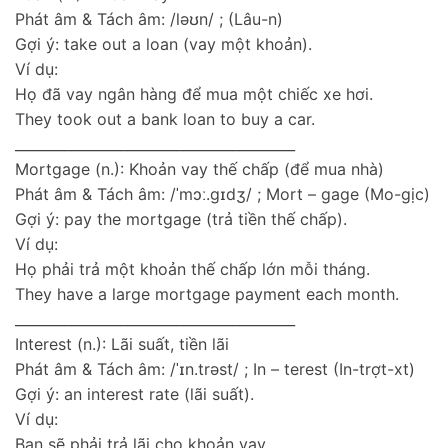
Phát âm & Tách âm: /ləʊn/ ; (Lâu-n)
Gợi ý: take out a loan (vay một khoản).
Ví dụ:
Họ đã vay ngân hàng để mua một chiếc xe hơi.
They took out a bank loan to buy a car.
________________________________________
Mortgage (n.): Khoản vay thế chấp (để mua nhà)
Phát âm & Tách âm: /ˈmɔː.ɡɪdʒ/ ; Mort – gage (Mo-gịc)
Gợi ý: pay the mortgage (trả tiền thế chấp).
Ví dụ:
Họ phải trả một khoản thế chấp lớn mỗi tháng.
They have a large mortgage payment each month.
________________________________________
Interest (n.): Lãi suất, tiền lãi
Phát âm & Tách âm: /ˈɪn.trəst/ ; In – terest (In-trợt-xt)
Gợi ý: an interest rate (lãi suất).
Ví dụ:
Bạn sẽ phải trả lãi cho khoản vay.