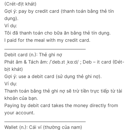
(Crét-địt khát)
Gợi ý: pay by credit card (thanh toán bằng thẻ tín
dụng).
Ví dụ:
Tôi đã thanh toán cho bữa ăn bằng thẻ tín dụng.
I paid for the meal with my credit card.
________________________________________
Debit card (n.): Thẻ ghi nợ
Phát âm & Tách âm: /ˈdeb.ɪt ˌkɑːd/ ; Deb – it card (Đét-
bịt khát)
Gợi ý: use a debit card (sử dụng thẻ ghi nợ).
Ví dụ:
Thanh toán bằng thẻ ghi nợ sẽ trừ tiền trực tiếp từ tài
khoản của bạn.
Paying by debit card takes the money directly from
your account.
________________________________________
Wallet (n.): Cái ví (thường của nam)