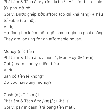
Phát âm & Tách âm: /əˈfɔː.də.bəl/ ; Af – ford – a – ble
(Ợ-pho-đờ-bồ)
Gợi ý: Được ghép bởi: afford (có đủ khả năng) + hậu
tố -able (có thể).
Ví dụ:
Họ đang tìm kiếm một ngôi nhà có giá cả phải chăng.
They are looking for an affordable house.
________________________________________
Money (n.): Tiền
Phát âm & Tách âm: /ˈmʌn.i/ ; Mon – ey (Măn-ni)
Gợi ý: earn money (kiếm tiền).
Ví dụ:
Bạn có tiền lẻ không?
Do you have any money?
________________________________________
Cash (n.): Tiền mặt
Phát âm & Tách âm: /kæʃ/ ; (Khá-s)
Gợi ý: pay in cash (trả bằng tiền mặt).