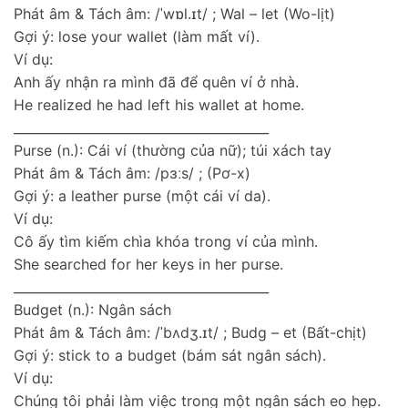
Phát âm & Tách âm: /ˈwɒl.ɪt/ ; Wal – let (Wo-lịt)
Gợi ý: lose your wallet (làm mất ví).
Ví dụ:
Anh ấy nhận ra mình đã để quên ví ở nhà.
He realized he had left his wallet at home.
________________________________________
Purse (n.): Cái ví (thường của nữ); túi xách tay
Phát âm & Tách âm: /pɜːs/ ; (Pơ-x)
Gợi ý: a leather purse (một cái ví da).
Ví dụ:
Cô ấy tìm kiếm chìa khóa trong ví của mình.
She searched for her keys in her purse.
________________________________________
Budget (n.): Ngân sách
Phát âm & Tách âm: /ˈbʌdʒ.ɪt/ ; Budg – et (Bất-chịt)
Gợi ý: stick to a budget (bám sát ngân sách).
Ví dụ:
Chúng tôi phải làm việc trong một ngân sách eo hẹp.