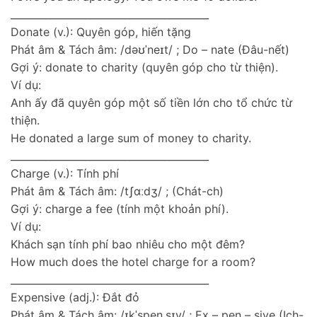
________________________________________
Donate (v.): Quyên góp, hiến tặng
Phát âm & Tách âm: /dəʊˈneɪt/ ; Do – nate (Đâu-nết)
Gợi ý: donate to charity (quyên góp cho từ thiện).
Ví dụ:
Anh ấy đã quyên góp một số tiền lớn cho tổ chức từ
thiện.
He donated a large sum of money to charity.
________________________________________
Charge (v.): Tính phí
Phát âm & Tách âm: /tʃɑːdʒ/ ; (Chát-ch)
Gợi ý: charge a fee (tính một khoản phí).
Ví dụ:
Khách sạn tính phí bao nhiêu cho một đêm?
How much does the hotel charge for a room?
________________________________________
Expensive (adj.): Đắt đỏ
Phát âm & Tách âm: /ɪkˈspen.sɪv/ ; Ex – pen – sive (Ịch-