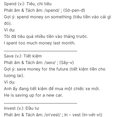
Spend (v.): Tiêu, chi tiêu
Phát âm & Tách âm: /spend/ ; (Sờ-pen-đ)
Gợi ý: spend money on something (tiêu tiền vào cái gì
đó).
Ví dụ:
Tôi đã tiêu quá nhiều tiền vào tháng trước.
I spent too much money last month.
________________________________________
Save (v.): Tiết kiệm
Phát âm & Tách âm: /seɪv/ ; (Sây-v)
Gợi ý: save money for the future (tiết kiệm tiền cho
tương lai).
Ví dụ:
Anh ấy đang tiết kiệm để mua một chiếc xe mới.
He is saving up for a new car.
________________________________________
Invest (v.): Đầu tư
Phát âm & Tách âm: /ɪnˈvest/ ; In – vest (In-vét-xt)