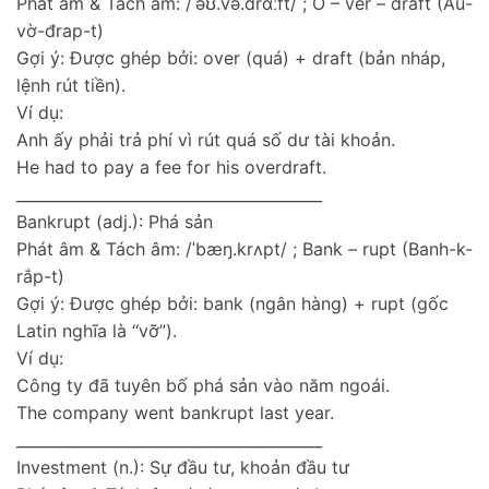
Phát âm & Tách âm: /ˈəʊ.və.drɑːft/ ; O – ver – draft (Âu-
vờ-đrap-t)
Gợi ý: Được ghép bởi: over (quá) + draft (bản nháp,
lệnh rút tiền).
Ví dụ:
Anh ấy phải trả phí vì rút quá số dư tài khoản.
He had to pay a fee for his overdraft.
________________________________________
Bankrupt (adj.): Phá sản
Phát âm & Tách âm: /ˈbæŋ.krʌpt/ ; Bank – rupt (Banh-k-
rắp-t)
Gợi ý: Được ghép bởi: bank (ngân hàng) + rupt (gốc
Latin nghĩa là “vỡ”).
Ví dụ:
Công ty đã tuyên bố phá sản vào năm ngoái.
The company went bankrupt last year.
________________________________________
Investment (n.): Sự đầu tư, khoản đầu tư