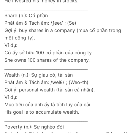
He invested his money in stocks.
________________________________________
Share (n.): Cổ phần
Phát âm & Tách âm: /ʃeər/ ; (Se)
Gợi ý: buy shares in a company (mua cổ phần trong
một công ty).
Ví dụ:
Cô ấy sở hữu 100 cổ phần của công ty.
She owns 100 shares of the company.
________________________________________
Wealth (n.): Sự giàu có, tài sản
Phát âm & Tách âm: /welθ/ ; (Weo-th)
Gợi ý: personal wealth (tài sản cá nhân).
Ví dụ:
Mục tiêu của anh ấy là tích lũy của cải.
His goal is to accumulate wealth.
________________________________________
Poverty (n.): Sự nghèo đói