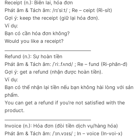
Receipt (n.): Biên lai, hóa đơn
Phát âm & Tách âm: /rɪˈsiːt/ ; Re – ceipt (Rì-sít)
Gợi ý: keep the receipt (giữ lại hóa đơn).
Ví dụ:
Bạn có cần hóa đơn không?
Would you like a receipt?
________________________________________
Refund (n.): Sự hoàn tiền
Phát âm & Tách âm: /ˈriː.fʌnd/ ; Re – fund (Ri-phăn-đ)
Gợi ý: get a refund (nhận được hoàn tiền).
Ví dụ:
Bạn có thể nhận lại tiền nếu bạn không hài lòng với sản
phẩm.
You can get a refund if you’re not satisfied with the
product.
________________________________________
Invoice (n.): Hóa đơn (đòi tiền dịch vụ/hàng hóa)
Phát âm & Tách âm: /ˈɪn.vɔɪs/ ; In – voice (In-voi-x)