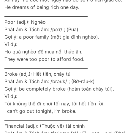
He dreams of being rich one day.
________________________________________
Poor (adj.): Nghèo
Phát âm & Tách âm: /pɔːr/ ; (Pua)
Gợi ý: a poor family (một gia đình nghèo).
Ví dụ:
Họ quá nghèo để mua nổi thức ăn.
They were too poor to afford food.
________________________________________
Broke (adj.): Hết tiền, cháy túi
Phát âm & Tách âm: /brəʊk/ ; (Bờ-râu-k)
Gợi ý: be completely broke (hoàn toàn cháy túi).
Ví dụ:
Tôi không thể đi chơi tối nay, tôi hết tiền rồi.
I can’t go out tonight, I’m broke.
________________________________________
Financial (adj.): (Thuộc về) tài chính